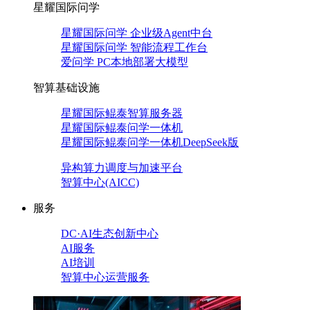
星耀国际问学
星耀国际问学 企业级Agent中台
星耀国际问学 智能流程工作台
爱问学 PC本地部署大模型
智算基础设施
星耀国际鲲泰智算服务器
星耀国际鲲泰问学一体机
星耀国际鲲泰问学一体机DeepSeek版
异构算力调度与加速平台
智算中心(AICC)
服务
DC·AI生态创新中心
AI服务
AI培训
智算中心运营服务